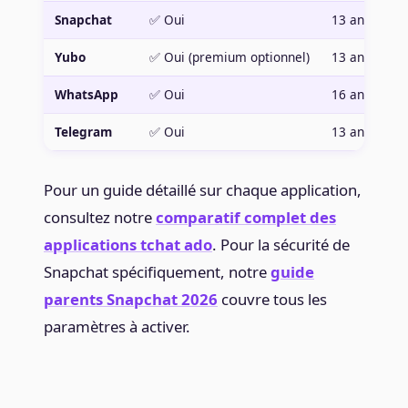
Snapchat
✅ Oui
13 ans
Yubo
✅ Oui (premium optionnel)
13 ans
WhatsApp
✅ Oui
16 ans (RGP
Telegram
✅ Oui
13 ans
Pour un guide détaillé sur chaque application,
consultez notre
comparatif complet des
applications tchat ado
. Pour la sécurité de
Snapchat spécifiquement, notre
guide
parents Snapchat 2026
couvre tous les
paramètres à activer.