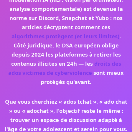
analyse comportementale) est devenue la
norme sur Discord, Snapchat et Yubo : nos
articles décryptent comment ces
algorithmes protègent (et leurs limites)
.
Côté juridique, le
DSA européen
oblige
depuis 2024 les plateformes à retirer les
contenus illicites en 24h — les
droits des
ados victimes de cyberviolence
sont mieux
protégés qu'avant.
Que vous cherchiez «
ados tchat
», «
ado chat
» ou « adochat », l'objectif reste le même :
trouver un espace de discussion adapté à
l'âge de votre adolescent et serein pour vous.