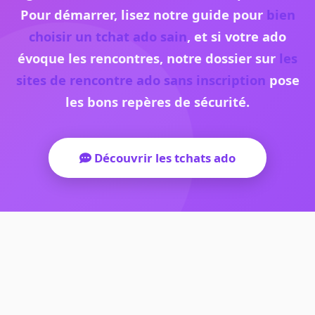
Pour démarrer, lisez notre guide pour
bien
choisir un tchat ado sain
, et si votre ado
évoque les rencontres, notre dossier sur
les
sites de rencontre ado sans inscription
pose
les bons repères de sécurité.
Découvrir les tchats ado