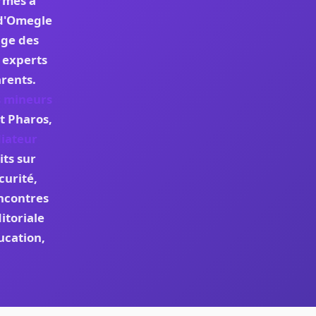
ormes à
e d'Omegle
age des
 experts
rents.
s mineurs
t Pharos,
iateur
ts sur
curité,
ncontres
itoriale
ucation,