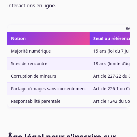
interactions en ligne.
Repèr
Notion
Seuil ou référence lé
Majorité numérique
15 ans (loi du 7 juin 2
Sites de rencontre
18 ans (limite d'âge 
Corruption de mineurs
Article 227-22 du Cod
Partage d'images sans consentement
Article 226-1 du Code
Responsabilité parentale
Article 1242 du Code c