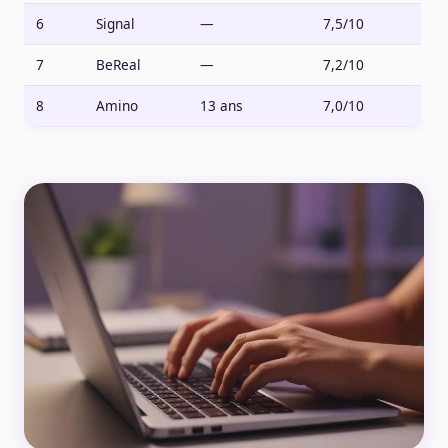
6
Signal
—
7,5/10
7
BeReal
—
7,2/10
8
Amino
13 ans
7,0/10