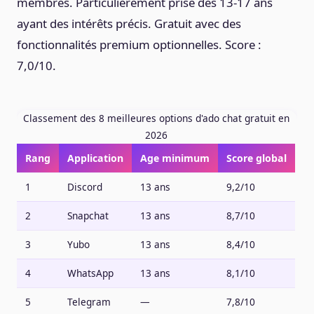
membres. Particulièrement prisé des 13-17 ans
ayant des intérêts précis. Gratuit avec des
fonctionnalités premium optionnelles. Score :
7,0/10.
Classement des 8 meilleures options d'ado chat gratuit en
2026
Rang
Application
Age minimum
Score global
1
Discord
13 ans
9,2/10
2
Snapchat
13 ans
8,7/10
3
Yubo
13 ans
8,4/10
4
WhatsApp
13 ans
8,1/10
5
Telegram
—
7,8/10