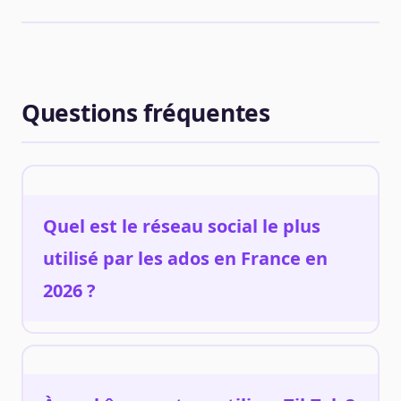
Questions fréquentes
Quel est le réseau social le plus
utilisé par les ados en France en
2026 ?
En 2026, TikTok et Snapchat dominent chez les
adolescents français. TikTok est la plateforme de vidéos
courtes numéro un, tandis que Snapchat reste roi pour