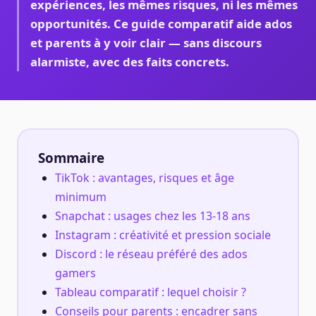
expériences, les mêmes risques, ni les mêmes
opportunités. Ce guide comparatif aide ados
et parents à y voir clair — sans discours
alarmiste, avec des faits concrets.
Sommaire
TikTok : avantages, risques et âge
minimum
Snapchat : usages chez les 13-18 ans
Instagram : créativité et pression sociale
Discord : le réseau préféré des ados
gamers
Tableau comparatif : lequel choisir ?
Conseils pour parents : encadrer sans