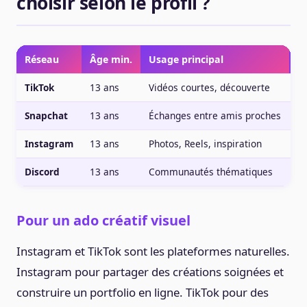
choisir selon le profil ?
Réseau
Âge min.
Usage principal
Po
TikTok
13 ans
Vidéos courtes, découverte
Cr
Snapchat
13 ans
Échanges entre amis proches
Au
Instagram
13 ans
Photos, Reels, inspiration
C
Discord
13 ans
Communautés thématiques
Mo
Pour un ado créatif visuel
Instagram et TikTok sont les plateformes naturelles.
Instagram pour partager des créations soignées et
construire un portfolio en ligne. TikTok pour des