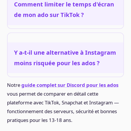
Comment limiter le temps d'écran
Discord Family Center permet aux parents de voir les
de mon ado sur TikTok ?
serveurs fréquentés sans lire les messages privés.
TikTok propose la limite de temps d'écran (Bien-être
numérique dans les paramètres) et le mode Famille
(Family Pairing). Au niveau du smartphone, Screen Time
Y a-t-il une alternative à Instagram
(iOS) et Google Family Link (Android) permettent de
moins risquée pour les ados ?
limiter le temps global d'utilisation de TikTok.
BeReal est parfois présenté comme une alternative plus
Notre
guide complet sur Discord pour les ados
authentique, avec une photo quotidienne spontanée
vous permet de comparer en détail cette
sans filtre. Pinterest est populaire chez les ados créatifs
plateforme avec TikTok, Snapchat et Instagram —
sans les mécaniques de comparaison d'Instagram.
fonctionnement des serveurs, sécurité et bonnes
Discord reste l'alternative recommandée pour ceux qui
cherchent une communauté sans pression de
pratiques pour les 13-18 ans.
performance visuelle.